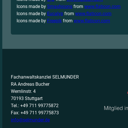
Icons made by
Smashicons
from
www.flaticon.com
Icons made by
Eucalyp
from
www.flaticon.com
Icons made by
Freepik
from
www.flaticon.com
Fachanwaltskanzlei SELMUNDER
RA Andreas Bucher
Wernlinstr. 4
70193 Stuttgart
Tel.: +49 711 99775872
Fax: +49 711 99775873
info@selmunder.de