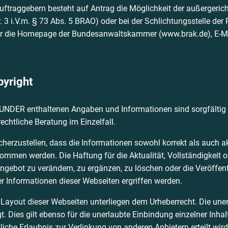
ftraggebern besteht auf Antrag die Möglichkeit der außergericht
3 i.V.m. § 73 Abs. 5 BRAO) oder bei der Schlichtungsstelle der
r die Homepage der Bundesanwaltskammer (www.brak.de), E-Mail
pyright
NDER enthaltenen Angaben und Informationen sind sorgfältig z
echtliche Beratung im Einzelfall.
cherzustellen, dass die Informationen sowohl korrekt als auch ak
mmen werden. Die Haftung für die Aktualität, Vollständigkeit od
ngebot zu verändern, zu ergänzen, zu löschen oder die Veröffent
Informationen dieser Webseiten ergriffen werden.
as Layout dieser Webseiten unterliegen dem Urheberrecht. Die u
gt. Dies gilt ebenso für die unerlaubte Einbindung einzelner Inh
kliche Erlaubnis zur Verlinkung von anderen Anbietern erteilt w